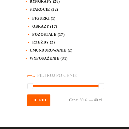
RYNGRAFY
(28)
STAROCIE
(32)
FIGURKI
(1)
OBRAZY
(17)
POZOSTAŁE
(17)
RZEŹBY
(2)
UMUNDUROWANIE
(2)
WYPOSAŻENIE
(31)
FILTRUJ PO CENIE
Cena:
30 zł
—
40 zł
Cena
Cena
FILTRUJ
min
max